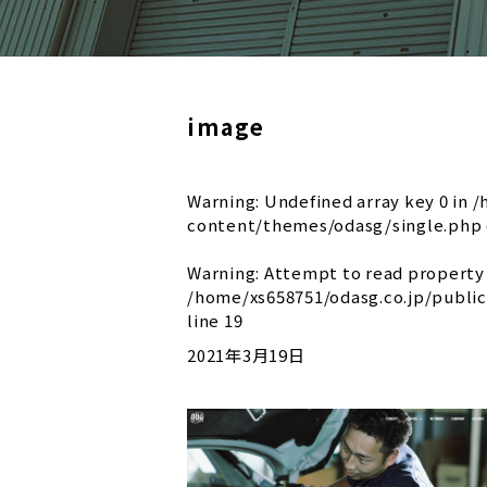
image
Warning
: Undefined array key 0 in
/
content/themes/odasg/single.php
Warning
: Attempt to read property 
/home/xs658751/odasg.co.jp/publ
line
19
2021年3月19日