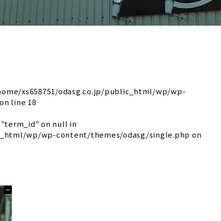
home/xs658751/odasg.co.jp/public_html/wp/wp-
on line
18
"term_id" on null in
ic_html/wp/wp-content/themes/odasg/single.php
on